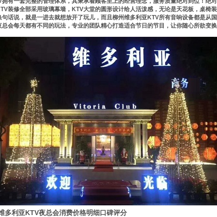
TV拥有一套完整的管理体系，其秉承着顾客至上的经营理念，服务质量绝对到位！绝
KTV装修全部采用玻璃幕墙，KTV大堂的圆形设计给人活泼感，无论是天花板，桌椅
换句话说，就是一进去就想放开了玩儿，而且柳州维多利亚KTV所有音响设备都是从
夜总会每天都有不同的玩法，专业的团队精心打造适合节日的节目，让你随心所欲变换
维多利亚KTV夜总会消费价格明细口碑评分