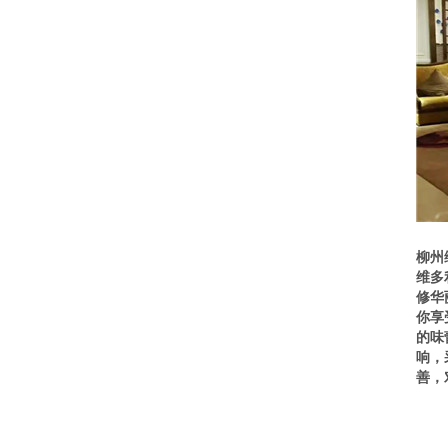
柳州
维多
修华
你享
的味
响，
善，