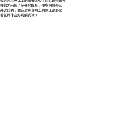
对带给您至尊无上的服务体验！而且柳州维多
装饰都才采用了多变的圆形，使空间格外活
国外进口的，在音质和音响上的保证是必须
着花样体会好玩的真谛！