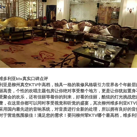
维多利亚ktv真实口碑点评
利亚是柳州真空KTV中高档，独具一格的装修风格吸引力世界各个年龄
丽高贵，个性的欢唱主题包房让你绝对享受整个地方，更是让你犹如置身
受聚会的欢乐，还有佳丽等着你的到来，好看的佳丽，酷炫的灯光挑战您
蕾，在这里你都可以同时享受视觉和听觉的盛宴，其次柳州维多利亚KTV设
采用国内最先进的音响系统，对音质进行全新的处理，所以拥有良好的音
对于营造氛围极佳！满足您的需求！要问柳州荤KTV哪个最高档，维多利