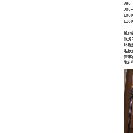
88
尚都会所KTV
98
滨江壹号KTV会所
10
11
宝座国际KTV会所
艳丽
丽璟会KTV会所
服务
环境
地段
停车
维多利