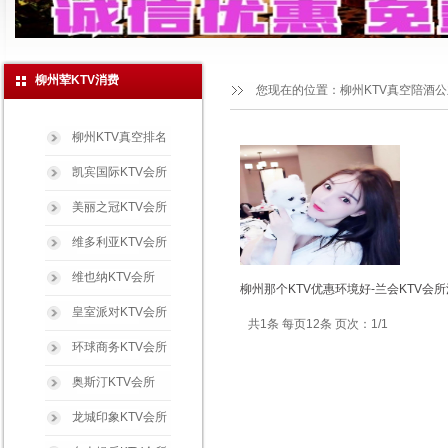
柳州荤KTV消费
您现在的位置：
柳州KTV真空陪酒
柳州KTV真空排名
凯宾国际KTV会所
美丽之冠KTV会所
维多利亚KTV会所
维也纳KTV会所
柳州那个KTV优惠环境好-兰会KTV会
皇室派对KTV会所
共1条 每页12条 页次：1/1
环球商务KTV会所
奥斯汀KTV会所
龙城印象KTV会所