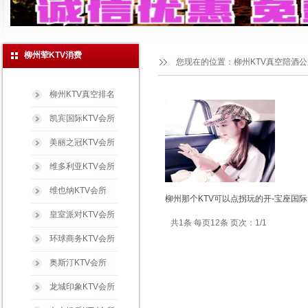
柳州荤KTV消费
您现在的位置：
柳州KTV真空陪酒
柳州KTV真空排名
凯宾国际KTV会所
美丽之冠KTV会所
维多利亚KTV会所
维也纳KTV会所
柳州那个KTV可以点拐玩的开-宝座国际
皇室派对KTV会所
共1条 每页12条 页次：1/1
环球商务KTV会所
奥斯汀KTV会所
龙城印象KTV会所