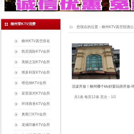
柳州荤KTV消费
您现在的位置：
柳州KTV真空陪酒
柳州KTV真空排名
凯宾国际KTV会所
美丽之冠KTV会所
维多利亚KTV会所
维也纳KTV会所
活泼开放！柳州哪个ktv好耍玩得开放-
皇室派对KTV会所
共1条 每页12条 页次：1/1
环球商务KTV会所
奥斯汀KTV会所
龙城印象KTV会所